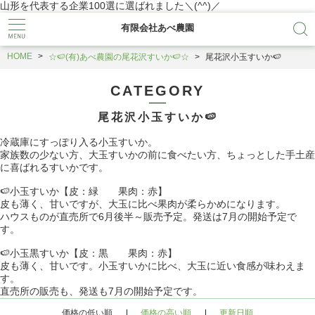
山形を代表する企業100選に選ばれました＼(^^)／
有限会社あべ農園
HOME
☆🍉(有)あべ農園の尾花沢すいか🍉☆
尾花沢小玉すいか🍉
CATEGORY
尾花沢小玉すいか🍉
冷蔵庫にすっぽり入る小玉すいか。
家族数の少ない方、大玉すいかの前に食べたい方、ちょっとした手土産
に喜ばれるすいかです。
🍉小玉すいか【皮：緑 果肉：赤】
皮も薄く、甘いですが、大玉に比べ果肉が柔らかめになります。
ハウスものが直売所で6月後半～販売予定。発送は7月の開始予定で
す。
🍉小玉黒すいか【皮：黒 果肉：赤】
皮も薄く、甘いです。小玉すいかに比べ、大玉に近い食感が味わえま
す。
直売所の販売も、発送も7月の開始予定です。
価格の低い順
価格の高い順
更新日順