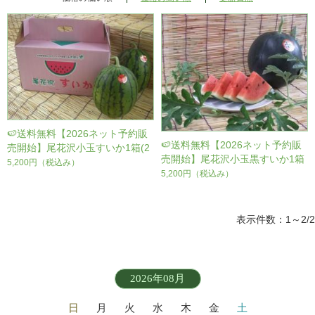
🍉送料無料【2026ネット予約販
🍉送料無料【2026ネット予約販
売開始】尾花沢小玉すいか1箱(2
売開始】尾花沢小玉黒すいか1箱
個～5個)※コンビニ決済不可 発
5,200円
（税込み）
(2個～4個)※コンビニ決済不可
5,200円
（税込み）
送開始予定：7月
発送開始予定：7月中旬
表示件数：1～2/2
2026年08月
日
月
火
水
木
金
土