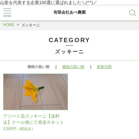
山形を代表する企業100選に選ばれました＼(^^)／
有限会社あべ農園
HOME
ズッキーニ
CATEGORY
ズッキーニ
価格の低い順
価格の高い順
更新日順
アソート花ズッキーニ【送料
込】クール便にて発送※ネット
販売限定,5月末～発送
3,500円
（税込み）