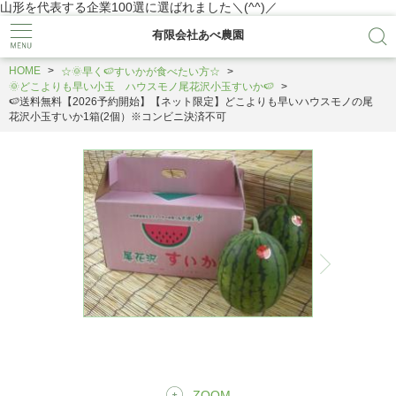
山形を代表する企業100選に選ばれました＼(^^)／
有限会社あべ農園
HOME
☆🌞早く🍉すいかが食べたい方☆
🌞どこよりも早い小玉 ハウスモノ尾花沢小玉すいか🍉
🍉送料無料【2026予約開始】【ネット限定】どこよりも早いハウスモノの尾
花沢小玉すいか1箱(2個）※コンビニ決済不可
ZOOM