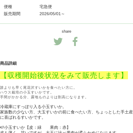
便種
宅急便
販売期間
2026/05/01～
share
商品詳細
【収穫開始後状況をみて販売します】
誰よりも早く尾花沢すいかを食べたい方に。
ハウス栽培の小玉すいかです。
手間がかかる分、露地ものよりは割高になります。
冷蔵庫にすっぽり入る小玉すいか。
家族数の少ない方、大玉すいかの前に食べたい方、ちょっとした手土産
に喜ばれるすいかです。
🍉小玉すいか【皮：緑 果肉：赤】
皮も薄く、甘いですが、大玉に比べ果肉が柔らかめになります。