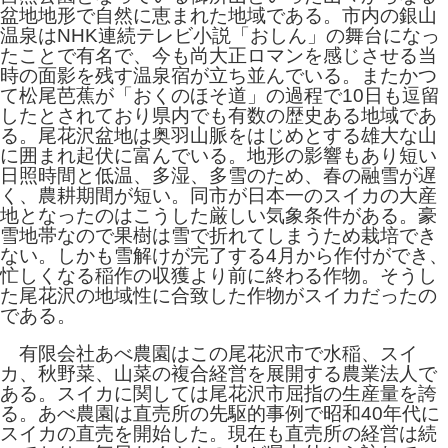
盆地地形で自然に恵まれた地域である。市内の銀山
温泉はNHK連続テレビ小説「おしん」の舞台になっ
たことで有名で、今も尚大正ロマンを感じさせる当
時の面影を残す温泉宿が立ち並んでいる。またかつ
て松尾芭蕉が「おくのほそ道」の過程で10日も逗留
したとされており県内でも有数の歴史ある地域であ
る。尾花沢盆地は奥羽山脈をはじめとする雄大な山
に囲まれ起伏に富んでいる。地形の影響もあり短い
日照時間と低温、多湿、多雪のため、春の融雪が遅
く、農耕期間が短い。同市が日本一のスイカの大産
地となったのはこうした厳しい気象条件がある。豪
雪地帯なので果樹は雪で折れてしまうため栽培でき
ない。しかも雪解けが完了する4月から作付ができ、
忙しくなる稲作の収獲より前に終わる作物。そうし
た尾花沢の地域性に合致した作物がスイカだったの
である。
有限会社あべ農園はこの尾花沢市で水稲、スイ
カ、秋野菜、山菜の複合経営を展開する農業法人で
ある。スイカに関しては尾花沢市屈指の生産量を誇
る。あべ農園は直売所の先駆的事例で昭和40年代に
スイカの直売を開始した。現在も直売所の経営は続