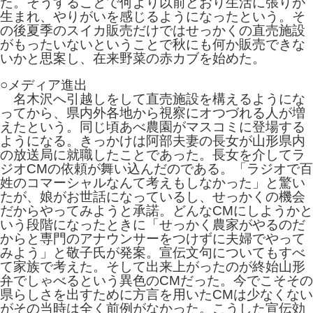
た。そうすることで何より以前どおり生活に張りが
生まれ、やりがいを感じるようになったという。そ
の後夏季のスイカ販売だけではせっかくの直売施設
がもったいないということで秋にも何か販売できな
いかと思案し、在来野菜の赤カブを始めた。
○メディア進出
名木沢へ引越しをして直売施設を構えるようにな
ってから、県内外各地から視察にオつづれる人が増
えたという。同じ頃あべ農園がマスコミに登場する
ようになる。きっかけは阿部夫妻の長女が山形県内
の放送局に就職したことであった。長女を介してラ
ジオCMの依頼が舞い込んだのである。「ラジオで百
姓のコマーシャルなんて考えもしなかった」と驚い
たが、娘がお世話になっているし、せっかくの機会
だからやってみようと承諾。どんなCMにしようかと
いう段階になったときに「せっかく農家がやるのだ
からと専門のアナウンサーをつけずに夫婦でやって
みよう」と敬子氏が発案。宣伝文句についてもすべ
て家族で考えた。そして出来上がったのが終始山形
弁でしゃべるという異色のCMだった。今でこそその
県らしさを出すために方言を用いたCMは少なくない
がその当時は全く前例がなかった。こうした宣伝効