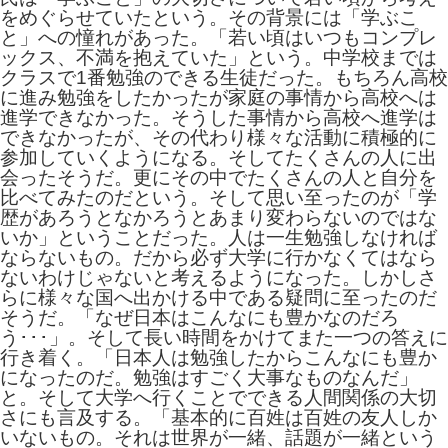
をめぐらせていたという。その背景には「学ぶこ
と」への憧れがあった。「若い頃はいつもコンプレ
ックス、不満を抱えていた」という。中学校までは
クラスで1番勉強のできる生徒だった。もちろん高校
に進み勉強をしたかったが家庭の事情から高校へは
進学できなかった。そうした事情から高校へ進学は
できなかったが、その代わり様々な活動に積極的に
参加していくようになる。そしてたくさんの人に出
会ったそうだ。更にその中でたくさんの人と自分を
比べてみたのだという。そして思い至ったのが「学
歴があろうとなかろうとあまり変わらないのではな
いか」ということだった。人は一生勉強しなければ
ならないもの。だから必ず大学に行かなくてはなら
ないわけじゃないと考えるようになった。しかしさ
らに様々な国へ出かける中である疑問に至ったのだ
そうだ。「なぜ日本はこんなにも豊かなのだろ
う･･･」。そして長い時間をかけてまた一つの答えに
行き着く。「日本人は勉強したからこんなにも豊か
になったのだ。勉強はすごく大事なものなんだ」
と。そして大学へ行くことでできる人間関係の大切
さにも言及する。「基本的に百姓は百姓の友人しか
いないもの。それは世界が一緒、話題が一緒という