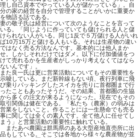
理し自己資本でやっている人が儲かっている」。自
分の家の経営を自分で管理することがいかに重要か
を物語る話である。
妻の敬子氏は経営について次のようなことを言って
いる。「同じように作っていても儲けられる人と儲
けられない人がいる。同じ1反で５万儲ける人がいれ
ば10万15万と儲ける人もいる。それは生産物の違い
ではなく売る方法なんです。基本的には他人まか
せ。しかしそれだけではダメ。以下に付加価値をつ
けて売れるかを生産者がしっかり考えなくてはなら
ないんです」。
また良一氏は更に営業活動についてもその重要性を
示唆している。まだ新幹線もない頃、夜行列車に飛
び乗りパッキングしたスイカを売りに首都圏まで行
ったこともあったそうだ。その結果、首都圏の生協
から多くの注文が来るようになった。現在でもその
取引関係は健在である。「私たち（農家）の弱みは
営業をしないこと。作ることには一生懸命でも売る
事に関しては全くの素人です。全て他人に任せてし
まう」と営業活動の重要性に触れている。
またあべ農園は群馬県のある大型産地直売所に出
品もしている。そこでは各地から様々な農産物が並