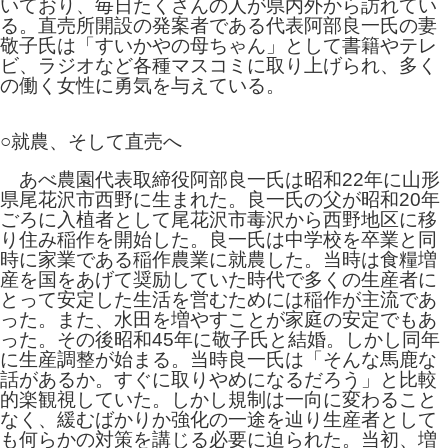
いており、毎日たくさんの人が県内外から訪れてい
る。直売所開設の発案者である代表阿部良一氏の妻
敬子氏は「すいかやの母ちゃん」として書籍やテレ
ビ、ラジオなど各種マスコミに取り上げられ、多く
の働く女性に勇気を与えている。
○就農、そして直売へ
あべ農園代表取締役阿部良一氏は昭和22年に山形
県尾花沢市西野に生まれた。良一氏の父が昭和20年
ごろに入植者として尾花沢市毒沢から西野地区に移
り住み稲作を開始した。良一氏は中学校を卒業と同
時に家業である稲作農業に就農した。当時は食糧増
産を国をあげて奨励していた時代で多くの生産者に
とって安定した生活を営むためには稲作が主流であ
った。また、水田を増やすことが家庭の安定でもあ
った。その後昭和45年に敬子氏と結婚。しかし同年
に生産調整が始まる。当時良一氏は「そんな馬鹿な
話があるか。すぐに取りやめになるだろう」と比較
的楽観視していた。しかし規制は一向に変わること
なく、緩むばかりか強化の一途を辿り生産者として
も何らかの対策を講じる必要に迫られた。当初、増