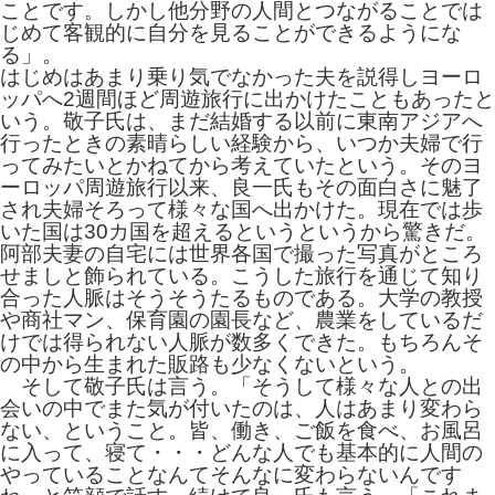
ことです。しかし他分野の人間とつながることでは
じめて客観的に自分を見ることができるようにな
る」。
はじめはあまり乗り気でなかった夫を説得しヨーロ
ッパへ2週間ほど周遊旅行に出かけたこともあったと
いう。敬子氏は、まだ結婚する以前に東南アジアへ
行ったときの素晴らしい経験から、いつか夫婦で行
ってみたいとかねてから考えていたという。そのヨ
ーロッパ周遊旅行以来、良一氏もその面白さに魅了
され夫婦そろって様々な国へ出かけた。現在では歩
いた国は30カ国を超えるというというから驚きだ。
阿部夫妻の自宅には世界各国で撮った写真がところ
せましと飾られている。こうした旅行を通じて知り
合った人脈はそうそうたるものである。大学の教授
や商社マン、保育園の園長など、農業をしているだ
けでは得られない人脈が数多くできた。もちろんそ
の中から生まれた販路も少なくないという。
そして敬子氏は言う。「そうして様々な人との出
会いの中でまた気が付いたのは、人はあまり変わら
ない、ということ。皆、働き、ご飯を食べ、お風呂
に入って、寝て・・・どんな人でも基本的に人間の
やっていることなんてそんなに変わらないんです