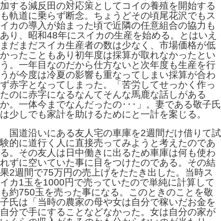
加する減反田の対応策としてコイの養殖を開始する
も軌道に乗らず断念。ちょうどその頃尾花沢でもス
イカの導入が始まった頃で近隣の任意組合の協力も
あり、昭和48年にスイカの生産を始める。とはいえ
まだまだスイカ生産者の数は少なく、市場価格が低
かったこともあり初年度は採算が取れなかったとい
う。一年目なのだから仕方ないと次年度も生産を行
うが今度は冷夏の影響も重なってしまい採算が合わ
ず赤字となってしまった。「苦労してせっかく作っ
たのに赤字になるなんてそんな馬鹿な話しがある
か。一体今までなんだったの･･･」。妻である敬子氏
は少しでも家計を助けるためにと一計を案じる。
国道沿いにある友人宅の車庫を2週間だけ借りて試
験的に道行く人に直接売ってみようと考えたのであ
る。その友人は日中働きに出るため車庫は何も使わ
れずに空いていた事に目をつけたのである。その結
果2週間で75万円の売上げをたたき出した。当時ス
イカ1玉を1000円で売っていたので単純に計算して
も約750玉を売った事になる。このときのことを敬
子氏は「当時の農家の母や女は自分で稼いだお金を
自分で手にすることなどなかった。女は自分の家が