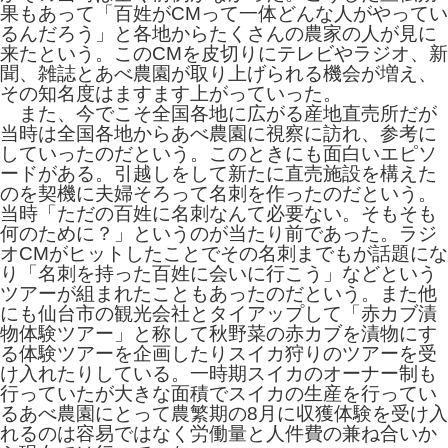
果もあって「百姓がCMって一体どんな人がやってい
るんだろう」と各地からたくさんの農家の人が見に
来たという。このCMを皮切りにテレビやラジオ、新
聞、雑誌とあべ農園が取り上げられる機会が増え、
その知名度はますます上がっていった。
また、今でこそ全国各地に広がる産地直売所だが
当時は全国各地からあべ農園に視察に訪れ、参考に
していったのだという。このときにも面白いエピソ
ードがある。引越しをして新たに直売施設を構えた
のを契機に夫婦そろって名刺を作ったのだという。
当時「ただの百姓に名刺なんて必要ない。そもそも
何のために？」というのが当たり前であった。ラジ
オCMがヒットしたことでその名刺までもが話題にな
り「名刺を持った百姓に会いに行こう」などという
ツアーが組まれたこともあったのだという。また他
にも仙台市の観光会社とタイアップして「赤カブ漬
物体験ツアー」と称して秋野菜の赤カブを漬物にす
る体験ツアーを企画したりスイカ狩りのツアーを受
け入れたりしている。一時期スイカのオーナー制も
行っていたが大きな面積でスイカの生産を行ってい
るあべ農園にとって農繁期の8月に収獲体験を受け入
れるのは容易ではなく労働量と人件費の兼ね合いか