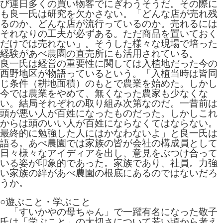
び連日多くの買い物客でにぎわうそうだ。その際に
も良一氏は研究を欠かさない。「どんな店が売れ残
るのか、どんな店が流行っているのか。売れるには
それなりの工夫が必ずある。ただ商品を置いておく
だけでは売れない」。そうした様々な現場で培った
経験があべ農園の直売所にも活用されている。
良一氏は経営の重要性に関しては入植地だった今の
西野地区が物語っているという。「入植当時は皆同
じ条件（耕地面積）のもとで農業を始めた。しかし
今では農業をやめて、無くなった農家も少なくな
い。結局それぞれの取り組み次第なのだ。一昔前は
頭が悪い人が百姓になったものだった。しかしこれ
からは頭のいい人が百姓にならなくてはならない。
最終的に勉強した人にはかなわないよ」と良一氏は
語る。あべ農園では家族の皆が会社の構成員として
日々様々なアイディアを出し、意見をぶつけ合って
いる姿が印象的であった。家族であり、社員。力強
い家族の絆があべ農園の根底にあるのではないだろ
うか。
○遊ぶこと・学ぶこと
「すいかやの母ちゃん」で一躍有名になった敬子
氏は「学ぶこと」の大切さについて若い頃から考え