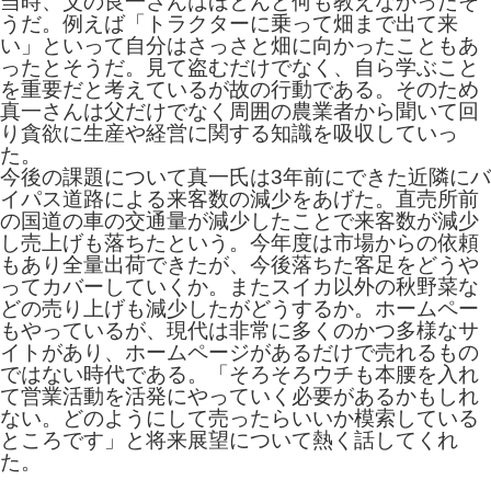
当時、父の良一さんはほとんど何も教えなかったそ
うだ。例えば「トラクターに乗って畑まで出て来
い」といって自分はさっさと畑に向かったこともあ
ったとそうだ。見て盗むだけでなく、自ら学ぶこと
を重要だと考えているが故の行動である。そのため
真一さんは父だけでなく周囲の農業者から聞いて回
り貪欲に生産や経営に関する知識を吸収していっ
た。
今後の課題について真一氏は3年前にできた近隣にバ
イパス道路による来客数の減少をあげた。直売所前
の国道の車の交通量が減少したことで来客数が減少
し売上げも落ちたという。今年度は市場からの依頼
もあり全量出荷できたが、今後落ちた客足をどうや
ってカバーしていくか。またスイカ以外の秋野菜な
どの売り上げも減少したがどうするか。ホームペー
もやっているが、現代は非常に多くのかつ多様なサ
イトがあり、ホームページがあるだけで売れるもの
ではない時代である。「そろそろウチも本腰を入れ
て営業活動を活発にやっていく必要があるかもしれ
ない。どのようにして売ったらいいか模索している
ところです」と将来展望について熱く話してくれ
た。