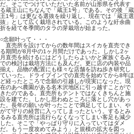
だ。そこでつけていただいた名前が山形県を代表す
る蔵王山にちなんで「蔵王1号」である。その後「蔵
王1号」は更なる選抜を繰り返し、現在では「蔵王選
抜」として広く栽培されている。このような紆余曲
折を経て冬季間のタラの芽栽培が始まった。
○念願叶って・・・
直売所を設けてからの数年間はスイカを直売でき
る期間が8月中の1ヶ月間だけであった。しかし2ヶ
月直売を続けるにはどうしたらよいかと家族ぐるみ
での検討は栽培方法にも及んだ。更に店の内装や品
揃え、品物の配置にも様々な店舗を訪ね歩き研究し
ていった。ドライブインでの直売を始めてから8年ほ
ど経ったところで念願の引越しが現実になった。現
在のあべ農園がある名木沢地区に引っ越すことがで
きたのである。直売所もテントではなくきちんと施
設を建てた。しかし思わぬところに落とし穴があっ
た。長年の願いが叶ったことで満足してしまい、や
がて守りの経営に入ってしまったという。するとみ
るみる直売所は流行らなくなってしまい客足も減少
した。そこで「やっぱり守りに入っていてはダメ
だ。もう一度攻めてみよう」と規模の拡大を図っ