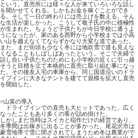
という。直売所には様々な人が来ていろいろな話し
を聞かせてくれる。しかもお金を稼ぐことができ
る。そして一日の終わりには売上げを数える。そん
な生活が楽しかった。こうして敬子氏の中に積極性
が生まれた。ちょうど子供たちが今日学校に通うよ
うになったが、家のある西野から小学校までは小高
い山を越えなくてならずかなり大変な道であった。
また、まだ街頭も少なく冬には地吹雪で道も見えな
くなることもしばしばあったという。そこで夫婦で
話し合い子供たちのためにも小学校の近くに引っ越
そうと目標を立て本格的に直売に取り組む事になっ
た。その後友人宅の車庫から、同じ国道沿いのドラ
イブインに大きなテントを建てて規模を拡大し直売
を開始した。
○山菜の導入
ドライブインでの直売も大ヒットであった。広く
なったこともあり多くの客が詰め掛けた。
しかしまだ当時はスイカと稲作だけの経営であり、
冬季間は出稼ぎに出ることが多かった。尾花沢市は
豪雪地帯で雪に閉ざされてしまうため冬は農業がで