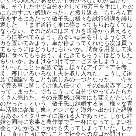
いくらの収入があるのかも分からないのが当たり
前。そうした中で自分を介して75万円を手にしたの
はものすごい感動だった」と振り返る。もちろん直
売をするにあたって敬子氏は様々な試行錯誤を繰り
返した。「まず道行く車に停まってもらわなくては
ならない。そのためにはスイカを道路から見えると
ころに並べてみよう。あるいは目を引くようなスイ
カを置いてみよう。車が停まってくれたら次は買っ
てもらうにはどうしたらいいか。試食を用意して実
際に食べてもらおう。またきてもらうにはどうした
らいいか。おまけをつけてサービスをしよう」。こ
ういったことを家族で話し様々なアイディアを考
え、毎日いろいろな工夫を取り入れた。こうして家
族で議論することも楽しみの一つとなった。「今ま
で売る事に関しては他人任せで、その結果赤字にな
ってしまった。でもこうして自分でやってみたらた
くさん売れた。その充実感は何物にも変えがたいも
のだった」という。敬子氏は結婚する前、様々な青
年活動に参加し東南アジアなど海外へ出かけた経験
もあるバイタリティに溢れる人であった。しかし結
婚と同時に家事と農作業で手一杯になってしまい社
会とつながるきっかけを失ってしまっていた。しか
し「直売で店に立つことで社会への窓口が開けた」