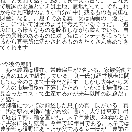
ね」と笑顔で話す。続けて良一氏も言う。「これま
で農家の財産といえば土地、農地だった。でもこれ
からは見聞録のような自分の中に残るものも貴重な
財産になる」。息子である真一氏は両親の「遊ぶこ
と」については次のように考えているそうだ。「遊
ぶにしろ様々なものを吸収しながら遊んでいる。自
分の興味のあるものに対し常にアンテナを張ってい
るから直売所に活かされるものをたくさん集めてき
てくれます」。
○今後の展開
あべ農園は現在、常時雇用が7名いる。家族労働力
も含め11人で経営している。良一氏は経営規模に関
しては今のままで十分だと話す。しかし去年からス
イカの市場価格が下落したため「いかに市場価格に
見合ったコストで生産するかが来年以降の課題だ」
と話す。
後継者については前述した息子の真一氏がいる。真
一氏は県内屈指の進学高校に通い、大学は東京に出
て経営学部に籍を置いた。大学卒業後、23歳のとき
に実家に戻り就農。今年で10年目である。大学では
農学部も視野にあったが父である良一氏が「農業の