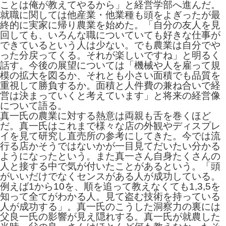
ことは俺が教えてやるから」と経営学部へ進んだ。
就職に関しては他産業・他業種も頭をよぎったが最
終的に実家に帰り農業を始めた。「自分の友人を見
回しても、いろんな職についていても好きな仕事が
できているという人は少ない。でも農業は自分でや
った分戻ってくる。それが楽しいですね」と明るく
話す。今後の展望については「機械や人を雇って規
模の拡大を図るか、それとも小さい面積でも品質を
重視して勝負するか。面積と人件費の兼ね合いで経
営は決まっていくと考えています」と将来の経営像
について語る。
真一氏の農業に対する熱意は両親も舌を巻くほど
だ。真一氏はこれまで様々な店の外観やディスプレ
イを見て研究し直売所の参考にしてきた。今では流
行る店かそうではないかが一目見てだいたい分かる
ようになったという。また真一さん自身たくさんの
人と接する中で気が付いたことがあるという。「頭
がいいだけでなくセンスがある人が成功している。
例えば1から10を、順を追って教えなくても1,3,5を
知って全てがわかる人。見て盗む技術を持っている
人が成功する」。真一氏のこうした洞察力の裏には
父良一氏の影響が見え隠れする。真一氏が就農した