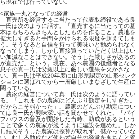
ら現在では行っていない。
○家族一丸となっての経営
直売所を経営するに当たって代表取締役である良
一氏は次のように話す。「直売するに当たっての基
本はもちろんきちんとしたものを作ること。農地を
拡大しすぎると手間をかけられる限度を超えてしま
う。そうなると自信を持って美味いと勧められなく
なってしまう。しかし直接買っていただく以上はい
い加減なことはできない。そうした厳しさがあるの
が直売だ」という。現在、あべ農園の後継者となる
息子の真一氏は父親以上に厳しい選果を欠かさな
い。真一氏は平成20年度に山形県認定の山形セレク
ションに選ばれてから一層厳しいまなざしで生産に
関っている。
農家の経営について真一氏は次のように語ってい
る。「これまでの農家はどんぶり勘定をしすぎた。
だからこそ弱かった」。農家のどんぶり勘定につい
ては良一氏が興味深い話を聞かせてくれた。「パイ
プハウスの普及が開始した当時、助成があるという
ことで多くの農家が競うように建設を進めた。しか
し結局そうした農家は採算が取れず、儲かっていな
い。むしろ助成など使わず自分の経営をきちんと管