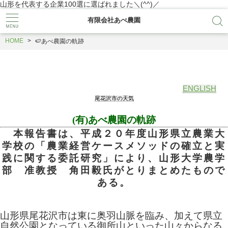
山形を代表する企業100選に選ばれました＼(^^)／
有限会社あべ農園
HOME
🍉あべ農園の軌跡
ENGLISH
尾花沢市の天気
(有)あべ農園の軌跡
本報告書は、平成２０年度山形県立農業大
学校の「農業経営ケースメソッドの確立と実
践に関する委託研究」により、山形大学農学
部 准教授 角田毅氏がとりまとめたもので
ある。
山形県尾花沢市は東に奥羽山脈を臨み、加えて県立
自然公園となっている御所山といった山々からなる