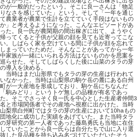
きなかった。そのため建設現場などへ出稼ぎに出る
のが一般的だったという。そこに良一さんは「物足
りなさを感じていた」という。そして「一年を通じ
て農業者が農業で生計を立てていく手段はないもの
か」と考えるようになった。こんなエピソードがあ
った。良一氏が農閑期の間出稼ぎに出て、ようやく
帰ってくると子供が父親の顔を見ても近寄ってこな
い。しばらく家を空けている間に子供が顔を忘れて
しまっていたためだ。そんなことがあってから一年
中家族が一緒にいられる方法はないものかを思案を
巡らせた。そしてしばらくした後に山菜のタラの芽
の導入を決める。
当時はまだ山形県でもタラの芽の生産は行われて
いなかった。当時は山梨県の駒ケ岳の麓にある白州
町が一大産地を形成しており、駒ケ岳にちなんだ
「駒みどり」というトゲ無しの品種が有名であっ
た。そこでさっそく良一氏を中心とした生産者仲間3
名と市場関係者でその産地へ視察に出かけた。当時
山梨県白州町ではタラの芽の生産において10haもの
団地化に成功した実績をあげていた。また当時タラ
の芽研究の第一人者であった藤島勇氏も当地に在住
していたことから良一氏らは自分たちで山に入り選
抜した良品種を持ち込み名づけていただいたそう